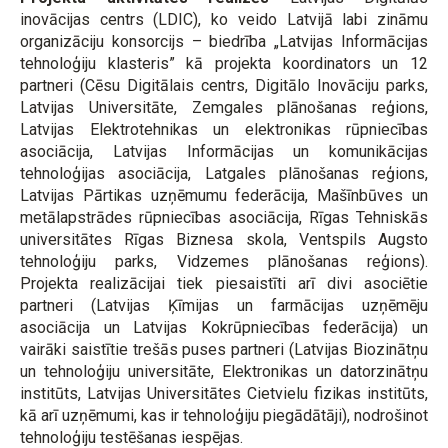
inovācijas centrs (LDIC), ko veido Latvijā labi zināmu
organizāciju konsorcijs – biedrība „Latvijas Informācijas
tehnoloģiju klasteris” kā projekta koordinators un 12
partneri (Cēsu Digitālais centrs, Digitālo Inovāciju parks,
Latvijas Universitāte, Zemgales plānošanas reģions,
Latvijas Elektrotehnikas un elektronikas rūpniecības
asociācija, Latvijas Informācijas un komunikācijas
tehnoloģijas asociācija, Latgales plānošanas reģions,
Latvijas Pārtikas uzņēmumu federācija, Mašīnbūves un
metālapstrādes rūpniecības asociācija, Rīgas Tehniskās
universitātes Rīgas Biznesa skola, Ventspils Augsto
tehnoloģiju parks, Vidzemes plānošanas reģions).
Projekta realizācijai tiek piesaistīti arī divi asociētie
partneri (Latvijas Ķīmijas un farmācijas uzņēmēju
asociācija un Latvijas Kokrūpniecības federācija) un
vairāki saistītie trešās puses partneri (Latvijas Biozinātņu
un tehnoloģiju universitāte, Elektronikas un datorzinātņu
institūts, Latvijas Universitātes Cietvielu fizikas institūts,
kā arī uzņēmumi, kas ir tehnoloģiju piegādātāji), nodrošinot
tehnoloģiju testēšanas iespējas.