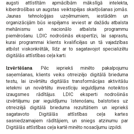
augsti attīstītām apmācībām mākslīgā intelekta,
kiberdrošības un augstas veiktspējas skaitļošanas jomās.
Jaunas tehnoloģijas uzņēmumiem, iestādēm un
organizācijām būs iespējams ieviest ar dažādu atbalsta
mehānismu un nacionālo atbalsta programmu
piemērošanu. LDIC nodrošinās ekspertīzi, lai saprastu,
kurai programmai klients kvalificējas un tā vajadzības
atbilst viskonkrētāk, līdz ar to sagatavojot specializētu
digitālās attīstības ceļa karti.
Izvērtēšana
. Pēc iepriekš minēto pakalpojumu
saņemšanas, klients veiks otrreizējo digitālā brieduma
testu, lai izvērtētu digitālās transformācijas aktivitāšu
ietekmi un novērtētu investīciju ieguldījuma noteiktos
izaugsmes rādītājus. LDIC eksperti nodrošinās
izvērtējumu par ieguldījumu īstenošanu, balstoties uz
otrreizējā digitālā brieduma rezultātiem un iepriekš
sagatavoto Digitālās attīstības ceļa kartes
sasniedzamajiem rādītājiem, un sniegs atzinumu par
Digitālās attīstības ceļa kartē minēto nosacījumu izpildi.