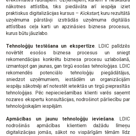
nākotnes attīstība, tiks piedāvāta arī iespēja iziet
praktiskus digitalizācijas kursus –
Kickstart
, kuru rezultātā
uzņēmuma pārstāvji izstrādās uzņēmuma digitālās
attīstības ceļa karti un apzināsies biznesa procesus,
kurus būtu jāuzlabo.
Tehnoloģiju testēšana un ekspertīze
. LDIC palīdzēs
novērtēt esošos biznesa procesus un sniegt
rekomendācijas konkrētu biznesa procesu uzlabošanā,
izmantojot gan jaunas, gan tirgū esošas tehnoloģijas. LDIC
rekomendēs potenciālo tehnoloģiju piegādātājus,
sniedzot uzņēmumiem, iestādēm un organizācijām
iespēju sākotnēji arī notestēt ieteiktās un tirgū pieprasītās
tehnoloģijas. Pēc nepieciešamības klienti varēs saņemt
nozares ekspertu konsultācijas, nodrošinot pārliecību par
tehnoloģiskajām iespējām.
Apmācības un jaunu tehnoloģiju ieviešana
. LDIC
nodrošinās apmācības klientiem dažādu līmeņu
digitalizācijas jomās, sākot no vispārīgām tēmām līdz