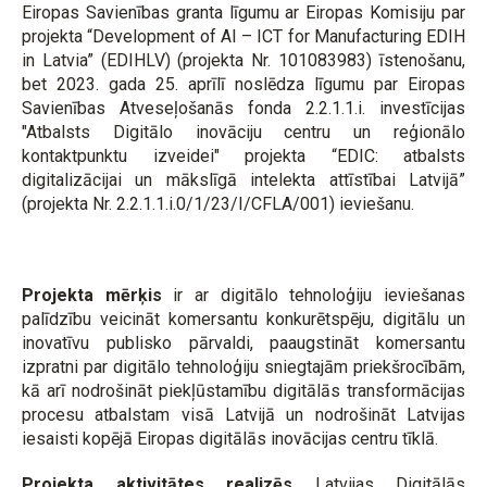
Eiropas Savienības granta līgumu ar Eiropas Komisiju par
projekta “Development of AI – ICT for Manufacturing EDIH
in Latvia” (EDIHLV) (projekta Nr. 101083983) īstenošanu,
bet 2023. gada 25. aprīlī noslēdza līgumu par Eiropas
Savienības Atveseļošanās fonda 2.2.1.1.i. investīcijas
"Atbalsts Digitālo inovāciju centru un reģionālo
kontaktpunktu izveidei" projekta “EDIC: atbalsts
digitalizācijai un mākslīgā intelekta attīstībai Latvijā”
(projekta Nr. 2.2.1.1.i.0/1/23/I/CFLA/001) ieviešanu.
Projekta mērķis
ir ar digitālo tehnoloģiju ieviešanas
palīdzību veicināt komersantu konkurētspēju, digitālu un
inovatīvu publisko pārvaldi, paaugstināt komersantu
izpratni par digitālo tehnoloģiju sniegtajām priekšrocībām,
kā arī nodrošināt piekļūstamību digitālās transformācijas
procesu atbalstam visā Latvijā un nodrošināt Latvijas
iesaisti kopējā Eiropas digitālās inovācijas centru tīklā.
Projekta aktivitātes realizēs
Latvijas Digitālās