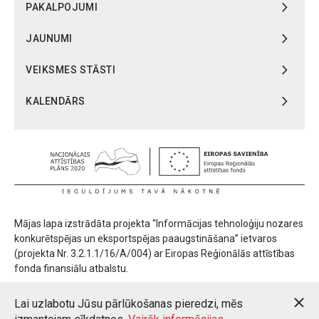
PAKALPOJUMI
JAUNUMI
VEIKSMES STĀSTI
KALENDĀRS
Mājas lapa izstrādāta projekta “Informācijas tehnoloģiju nozares
konkurētspējas un eksportspējas paaugstināšana” ietvaros
(projekta Nr. 3.2.1.1/16/A/004) ar Eiropas Reģionālās attīstības
fonda finansiālu atbalstu.
Lai uzlabotu Jūsu pārlūkošanas pieredzi, mēs
Latvijas Digitālās inovācijas centrs. Visas tiesības aizsargātas.