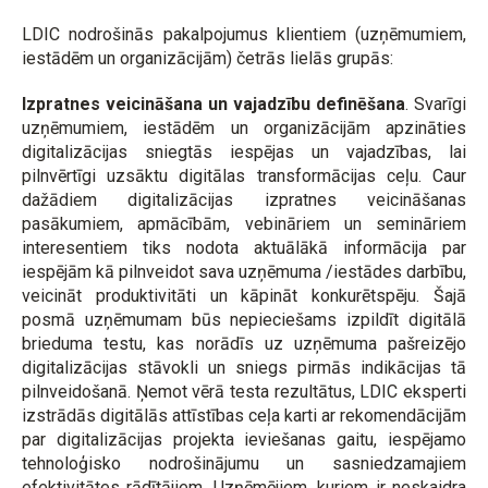
LDIC nodrošinās pakalpojumus klientiem (uzņēmumiem,
iestādēm un organizācijām) četrās lielās grupās:
Izpratnes veicināšana un vajadzību definēšana
. Svarīgi
uzņēmumiem, iestādēm un organizācijām apzināties
digitalizācijas sniegtās iespējas un vajadzības, lai
pilnvērtīgi uzsāktu digitālas transformācijas ceļu. Caur
dažādiem digitalizācijas izpratnes veicināšanas
pasākumiem, apmācībām, vebināriem un semināriem
interesentiem tiks nodota aktuālākā informācija par
iespējām kā pilnveidot sava uzņēmuma /iestādes darbību,
veicināt produktivitāti un kāpināt konkurētspēju. Šajā
posmā uzņēmumam būs nepieciešams izpildīt digitālā
brieduma testu, kas norādīs uz uzņēmuma pašreizējo
digitalizācijas stāvokli un sniegs pirmās indikācijas tā
pilnveidošanā. Ņemot vērā testa rezultātus, LDIC eksperti
izstrādās digitālās attīstības ceļa karti ar rekomendācijām
par digitalizācijas projekta ieviešanas gaitu, iespējamo
tehnoloģisko nodrošinājumu un sasniedzamajiem
efektivitātes rādītājiem. Uzņēmējiem, kuriem ir neskaidra