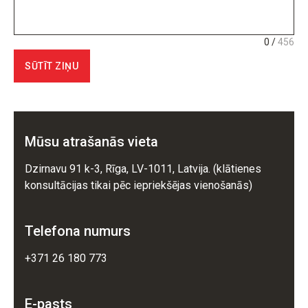
0 /
456
SŪTĪT ZIŅU
Mūsu atrašanās vieta
Dzirnavu 91 k-3, Rīga, LV-1011, Latvija. (klātienes
konsultācijas tikai pēc iepriekšējas vienošanās)
Telefona numurs
+371 26 180 773
E-pasts