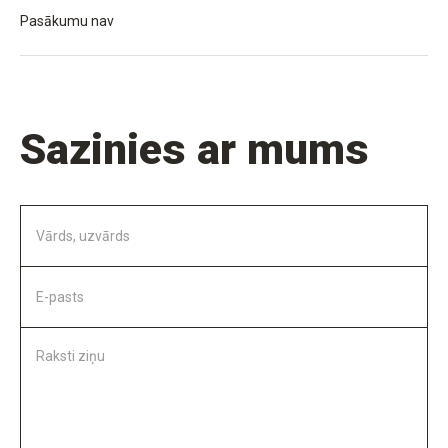
Pasākumu nav
Sazinies ar mums
Vārds, uzvārds
E-pasts
Raksti ziņu