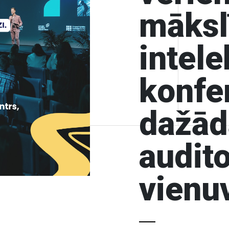
māksl
intele
konfe
dažā
audit
vienu