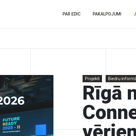
PAR EDIC
PAKALPOJUMI
Projekti
Biedru informā
Rīgā n
Conne
vērie