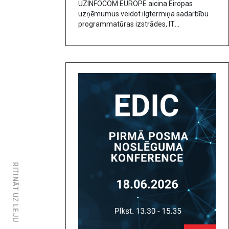
UZINFOCOM EUROPE aicina Eiropas
uzņēmumus veidot ilgtermiņa sadarbību
programmatūras izstrādes, IT
ārpakalpojumu, kiberdrošības un
biometriskās identitātes pārbaudes jomā.
Mēs palīdzam bankām, finanšu
RITINĀT UZ LEJU