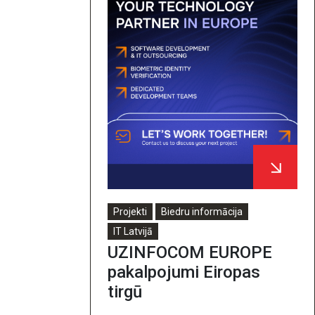
Projekti
Biedru informācija
IT Latvijā
UZINFOCOM EUROPE
pakalpojumi Eiropas
tirgū