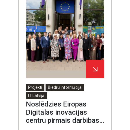
Projekti
Biedru informācija
IT Latvijā
Noslēdzies Eiropas
Digitālās inovācijas
centru pirmais darbības
periods Latvijā: eksperti