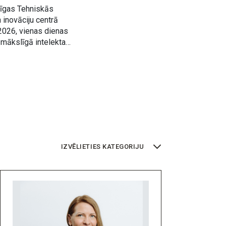
Rīgas Tehniskās
 inovāciju centrā
2026, vienas dienas
mākslīgā intelekta
, profesionāļus, studentus
IZVĒLIETIES KATEGORIJU