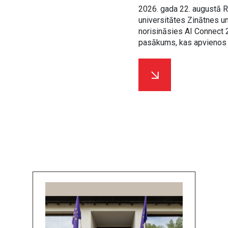
2026. gada 22. augustā 
universitātes Zinātnes un
norisināsies AI Connect 
pasākums, kas apvienos 
izstrādātājus, uzņēmējus
un ģimenes.