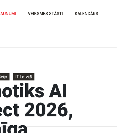
JAUNUMI
VEIKSMES STĀSTI
KALENDĀRS
cija
IT Latvijā
otiks AI
ct 2026,
nīga