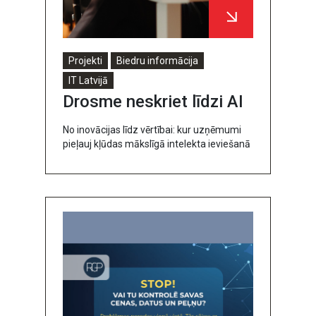
Projekti
Biedru informācija
IT Latvijā
Drosme neskriet līdzi AI
No inovācijas līdz vērtībai: kur uzņēmumi
pieļauj kļūdas mākslīgā intelekta ieviešanā