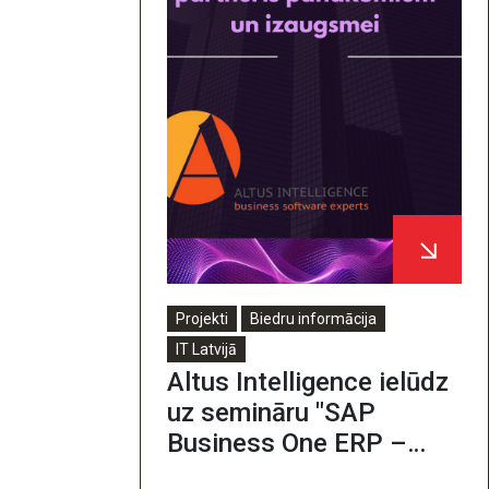
Projekti
Biedru informācija
IT Latvijā
Altus Intelligence ielūdz
uz semināru "SAP
Business One ERP –
pamatota izvēle maziem