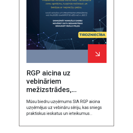
RGP aicina uz
vebināriem
mežizstrādes,
tirdzniecības un
Mūsu biedru uzņēmums SIA RGP aicina
ražojošo nozaru
uzņēmējus uz vebināru sēriju, kas sniegs
uzņēmumus
praktiskus ieskatus un ieteikumus
uzņēmumiem, kuri vēlas uzlabot savus
biznesa procesus, izmantojot
automatizācijas un digi