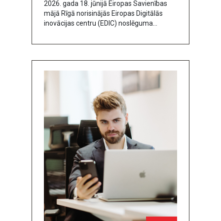
2026. gada 18. jūnijā Eiropas Savienības
iezīmē nākamos soļus
mājā Rīgā norisinājās Eiropas Digitālās
digitālajā transformācijā
inovācijas centru (EDIC) noslēguma
konference, kas iezīmēja pirmā trīs gadu
darbības perioda noslēgumu Latvijā.
Pasākum