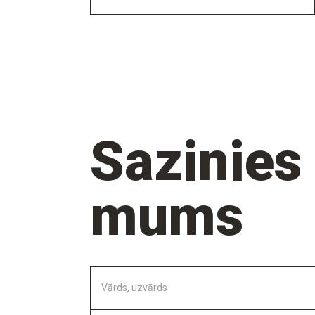
un vidējiem
uzņēmumiem"
Sazinies
mums
Vārds, uzvārds