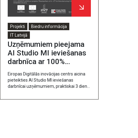
Projekti
Biedru informācija
IT Latvijā
Uzņēmumiem pieejama
AI Studio MI ieviešanas
darbnīca ar 100%
atbalstu
Eiropas Digitālās inovācijas centrs aicina
pieteikties AI Studio MI ieviešanas
darbnīcai uzņēmumiem, praktiskai 3 dienu
programmai, kurā soli pa solim palīdzēsim
no pirmās idejas nonākt līdz konkrētam