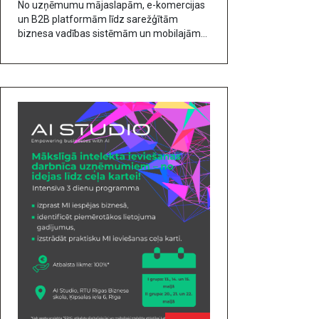
No uzņēmumu mājaslapām, e-komercijas
pārvērsties pieaugošās
un B2B platformām līdz sarežģītām
izmaksās un ierobežotās
biznesa vadības sistēmām un mobilajām
lietotnēm: IT risinājumi arvien biežāk veido
attīstības iespējās.
uzņēmumu darbības pamatu, tieši
ietekmējot tā