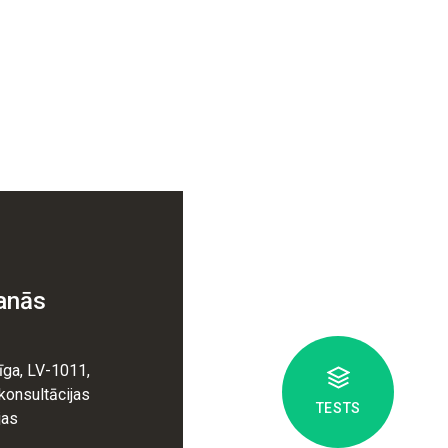
anās
īga, LV-1011,
 konsultācijas
TESTS
jas