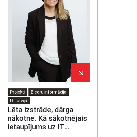
Projekti
Biedru informācija
IT Latvijā
Lēta izstrāde, dārga
nākotne. Kā sākotnējais
ietaupījums uz IT
risinājumu izstrādi var