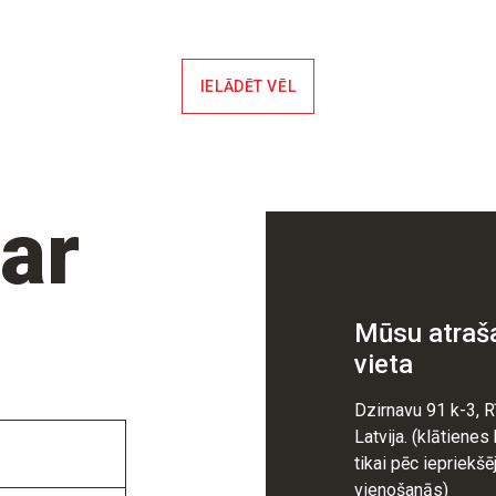
IELĀDĒT VĒL
 ar
Mūsu atraš
vieta
Dzirnavu 91 k-3, R
Latvija. (klātienes
tikai pēc iepriekšē
vienošanās)