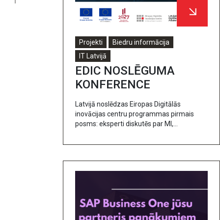
Projekti
Biedru informācija
IT Latvijā
EDIC NOSLĒGUMA
KONFERENCE
Latvijā noslēdzas Eiropas Digitālās
inovācijas centru programmas pirmais
posms: eksperti diskutēs par MI,
kiberdrošības un digitalizācijas nākotni.