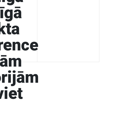
īgā
kta
rence
dām
orijām
viet