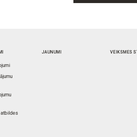
MI
JAUNUMI
VEIKSMES S
ojumi
nājumu
ojumu
 atbildes