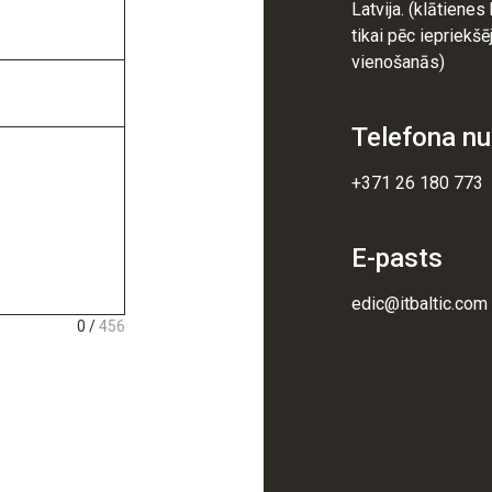
Latvija. (klātienes
tikai pēc iepriekšē
vienošanās)
Telefona n
+371 26 180 773
E-pasts
edic@itbaltic.com
0 /
456