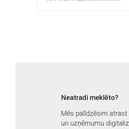
Neatradi meklēto?
Mēs palīdzēsim atrast a
un uzņēmumu digitalizā