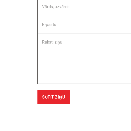
Vārds, uzvārds
E-pasts
Raksti ziņu
SŪTĪT ZIŅU