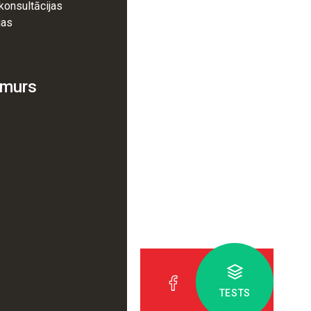
 konsultācijas
jas
umurs
TESTS