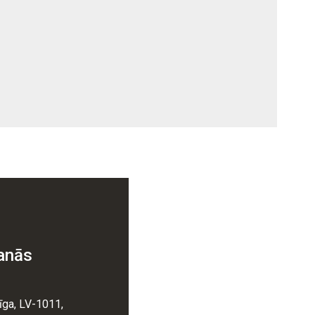
anās
īga, LV-1011,