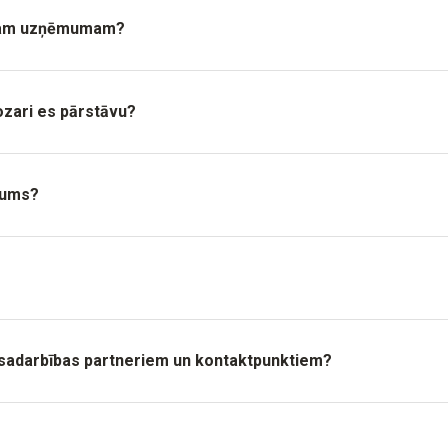
 manam uzņēmumam?
ozari es pārstāvu?
mums?
o sadarbības partneriem un kontaktpunktiem?