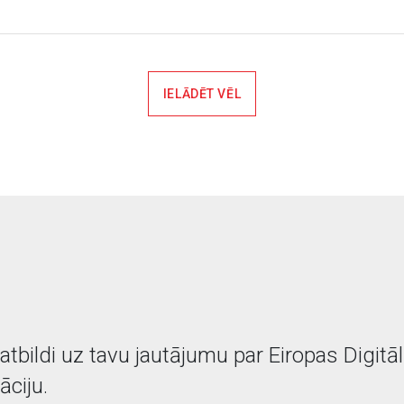
IELĀDĒT VĒL
tbildi uz tavu jautājumu par Eiropas Digitā
ciju.