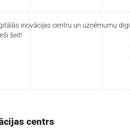
igitālās inovācijas centru un uzņēmumu digit
ši šeit!
ācijas centrs